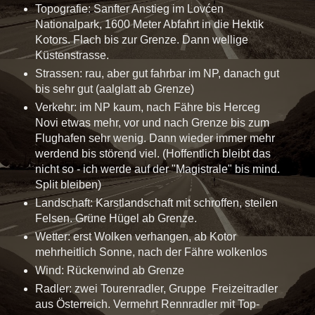
Topografie: Sanfter Anstieg im Lovćen
Nationalpark, 1600 Meter Abfahrt in die Hektik
Kotors. Flach bis zur Grenze. Dann wellige
Küstenstrasse.
Strassen: rau, aber gut fahrbar im NP, danach gut
bis sehr gut (aalglatt ab Grenze)
Verkehr: im NP kaum, nach Fähre bis Herceg
Novi etwas mehr, vor und nach Grenze bis zum
Flughafen sehr wenig. Dann wieder immer mehr
werdend bis störend viel. (Hoffentlich bleibt das
nicht so - ich werde auf der "Magistrale" bis mind.
Split bleiben)
Landschaft: Karstlandschaft mit schroffen, steilen
Felsen. Grüne Hügel ab Grenze.
Wetter: erst Wolken verhangen, ab Kotor
mehrheitlich Sonne, nach der Fähre wolkenlos
Wind: Rückenwind ab Grenze
Radler: zwei Tourenradler, Gruppe Freizeitradler
aus Österreich. Vermehrt Rennradler mit Top-