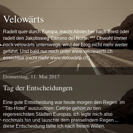
Velowärts
Radelt quer durch Europa, macht Abstecher nach Brest oder
radelt den Jakobsweg Camino del Norte. *** Obwohl immer
noch velowärts unterswegs, wird der Blog nicht mehr weiter
geführt. Und bald nur noch unter www.velowaerts.ch
erreichbar (nicht mehr www.velowärts.ch)
Donnerstag, 11. Mai 2017
Tag der Entscheidungen
Eine gute Entscheidung war heute morgen den Regen im
"Tito-Hotel" auszusitzen: Cetinje gehört zu den
regenreichsten Städten Europas. Ich legte mich also
nochmals hin und lauschte dem prasselndem Regen ...
diese Entscheidung fällte ich nach freiem Willen.