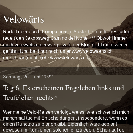
Velowärts
Radelt quer durch Europa, macht Abstecher nach Brest oder
radelt den Jakobsweg Camino del Norte. *** Obwohl immer
noch velowärts unterswegs, wird der Blog nicht mehr weiter
geführt. Und bald nur noch unter www.velowaerts.ch
erreichbar (nicht mehr www.velowärts.ch)
Sonntag, 26. Juni 2022
Tag 6: Es erscheinen Engelchen links und
Teufelchen rechts*
Wer meine Velo-Reisen verfolgt, weiss, wie schwer ich mich
manchmal tue mit Entscheidungen, insbesondere, wenn es
einen Ruhetag zu planen gibt. Eigentlich wäre geplant
gewesen in Rom einen solchen einzulegen. Schon auf der