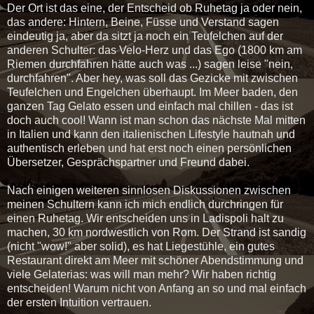
Der Ort ist das eine, der Entscheid ob Ruhetag ja oder nein,
das andere: Hintern, Beine, Füsse und Verstand sagen
eindeutig ja, aber da sitzt ja noch ein Teufelchen auf der
anderen Schulter: das Velo-Herz und das Ego (1800 km am
Riemen durchfahren hätte auch was ...) sagen leise "nein,
durchfahren". Aber hey, was soll das Gezicke mit zwischen
Teufelchen und Engelchen überhaupt. Im Meer baden, den
ganzen Tag Gelato essen und einfach mal chillen - das ist
doch auch cool! Wann ist man schon das nächste Mal mitten
in Italien und kann den italienischen Lifestyle hautnah und
authentisch erleben und hat erst noch einen persönlichen
Übersetzer, Gesprächspartner und Freund dabei.
Nach einigen weiteren sinnlosen Diskussionen zwischen
meinen Schultern kann ich mich endlich durchringen für
einen Ruhetag. Wir entscheiden uns in Ladispoli halt zu
machen, 30 km nordwestlich von Rom. Der Strand ist sandig
(nicht "wow!" aber solid), es hat Liegestühle, ein gutes
Restaurant direkt am Meer mit schöner Abendstimmung und
viele Gelaterias: was will man mehr? Wir haben richtig
entscheiden! Warum nicht von Anfang an so und mal einfach
der ersten Intuition vertrauen.