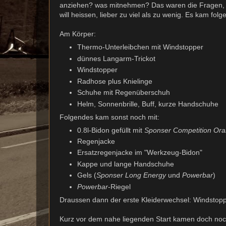
anziehen? was mitnehmen? Das waren die Fragen, die
will heissen, lieber zu viel als zu wenig. Es kam folg
Am Körper:
Thermo-Unterleibchen mit Windstopper
dünnes Langarm-Trickot
Windstopper
Radhose plus Knielinge
Schuhe mit Regenüberschuh
Helm, Sonnenbrille, Buff, kurze Handschuhe
Folgendes kam sonst noch mit:
0.8l-Bidon gefüllt mit
Sponser Competition Or
Regenjacke
Ersatzregenjacke im "Werkzeug-Bidon"
Kappe und lange Handschuhe
Gels (
Sponser Long Energy
und
Powerbar
)
Powerbar
-Riegel
Draussen dann der erste Kleiderwechsel: Windstop
Kurz vor dem nahe liegenden Start kamen doch noch