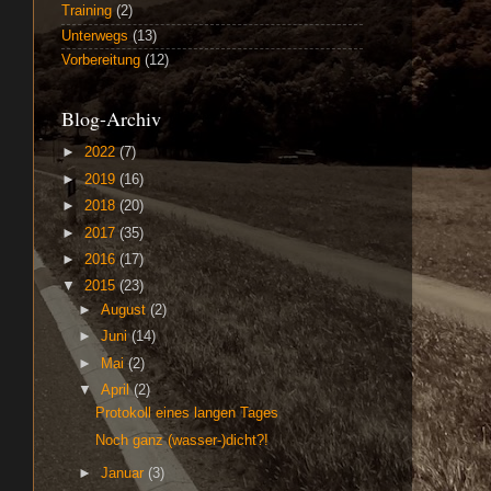
Training
(2)
Unterwegs
(13)
Vorbereitung
(12)
Blog-Archiv
►
2022
(7)
►
2019
(16)
►
2018
(20)
►
2017
(35)
►
2016
(17)
▼
2015
(23)
►
August
(2)
►
Juni
(14)
►
Mai
(2)
▼
April
(2)
Protokoll eines langen Tages
Noch ganz (wasser-)dicht?!
►
Januar
(3)