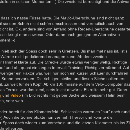
tellen in solchen Momenten ;-) Die zweite ist berechtigt und die Antwor
, dass ich nasse Füsse hatte. Die
Mavic
-Überschuhe sind nicht ganz
eil sie den Schuh nicht schön umschliessen und vermutlich auch von
icht ist. Ok, andere sind von Anfang ohne Regen-Überschuhe gestarte
Füsse kriegt man sowieso. Oder dann nach geeigneten Alternativen
men! ;-)
hielt sich der Spass doch sehr in Grenzen. Bis man mal nass ist, ist's
 Wärme nicht pedalierend erzeugen kann. Ab dem zweiten
 Himmel klarte auf. Die Strecke wurde etwas weniger wellig. Richtige
auf und ab, quasi ein langes Intervall-Training. Richtig zermürbend. Auf
 weniger ein Faktor war, weil nur noch ein kurzer Schauer durchfahren
Sonne hervorkam. Die richtigen steilen und fiesen Stiche sollten erst
t. Zu weit für den Kopf. Ab km 130 musste auf dem Velo-Computer da
 Terrain war das ideal, stets leicht abwärts. Es rollte sehr gut. Dann
g
und
Video
(im Bild rechts mit gelber Jacke und weissem Helm beim
h, sehr weh ...
der bereit für das Kilometerfeld. Schliesslich waren es "nur" noch rund
-) Auch die Sonne blickte nun vermehrt hervor und konnte die
 Spass doch wieder zum Vorschein und die letzten Kilometer bis ins Zi
hnell vorbei.