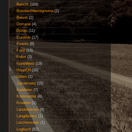
Bericht
(169)
Bosnien/Herzegowina
(1)
Brevet
(1)
Domane
(4)
Donau
(11)
Euroride
(17)
Events
(8)
Fazit
(13)
Fotos
(3)
GoneWest
(19)
HoppCH
(16)
Italien
(1)
Jakobsweg
(15)
Kalabrien
(7)
Kommentar
(4)
Kroatien
(1)
Länderfakten
(8)
Langdistanz
(1)
Liechtenstein
(1)
Logbuch
(82)