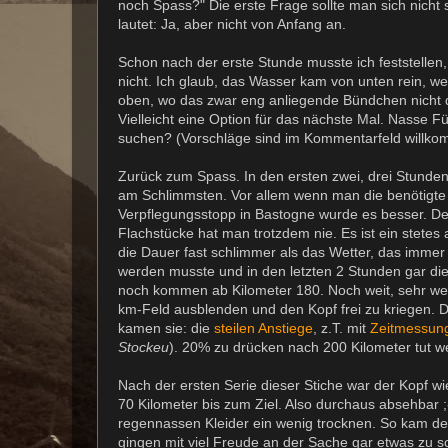
noch Spass?" Die erste Frage sollte man sich nicht s
lautet: Ja, aber nicht von Anfang an.
Schon nach der erste Stunde musste ich feststellen
nicht. Ich glaub, das Wasser kam von unten rein, w
oben, wo das zwar eng anliegende Bündchen nicht d
Vielleicht eine Option für das nächste Mal. Nasse 
suchen? (Vorschläge sind im Kommentarfeld willkom
Zurück zum Spass. In den ersten zwei, drei Stunden 
am Schlimmsten. Vor allem wenn man die benötigte
Verpflegungsstopp in Bastogne wurde es besser. Der
Flachstücke hat man trotzdem nie. Es ist ein stetes 
die Dauer fast schlimmer als das Wetter, das immer
werden musste und in den letzten 2 Stunden gar die 
noch kommen ab Kilometer 180. Noch weit, sehr wei
km-Feld ausblenden und den Kopf frei zu kriegen. Das
kamen sie: die
steilen Anstiege
, z.T. mit
Zeitmessun
Stockeu
). 20% zu drücken nach 200 Kilometer tut we
Nach der ersten Serie dieser Stiche war der Kopf wie
70 Kilometer bis zum Ziel. Also durchaus absehbar ;
regennassen Kleider ein wenig trocknen. So kam der
gingen mit viel Freude an der Sache gar etwas zu sc