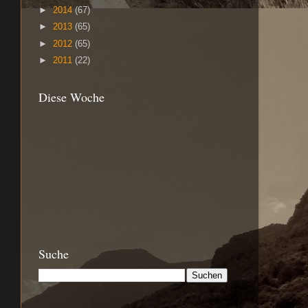
►
2014
(67)
►
2013
(65)
►
2012
(65)
►
2011
(22)
Diese Woche
Suche