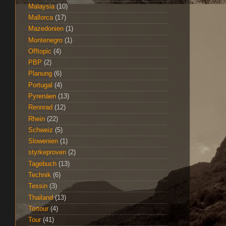
Malaysia
(10)
Mallorca
(17)
Mazedonien
(1)
Montenegro
(1)
Offtopic
(4)
PBP
(2)
Planung
(6)
Portugal
(4)
Pyrenäen
(13)
Rennrad
(12)
Rhein
(22)
Schweiz
(5)
Slowenien
(1)
styrkeproven
(2)
Tagebuch
(13)
Technik
(6)
Tessin
(3)
Thailand
(13)
Tortour
(4)
Tour
(41)