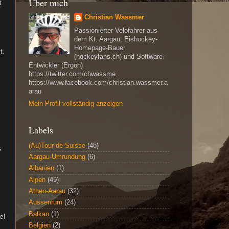
Über mich
t
Christian Wassmer
Passionierter Velofahrer aus
dem Kt. Aargau, Eishockey-
Homepage-Bauer
t.
(hockeyfans.ch) und Software-
Entwickler (Ergon)
https://twitter.com/chwassme
https://www.facebook.com/christian.wassmer.a
arau
Mein Profil vollständig anzeigen
Labels
(Au)Tour-de-Suisse
(48)
s
Aargau-Umrundung
(6)
Albanien
(1)
Alpen
(49)
Athen-Aarau
(32)
Aussenrum
(24)
Balkan
(1)
el
Belgien
(2)