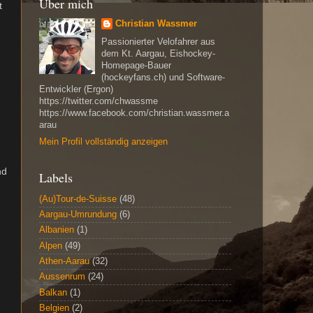
Über mich
t
Christian Wassmer
Passionierter Velofahrer aus
dem Kt. Aargau, Eishockey-
Homepage-Bauer
(hockeyfans.ch) und Software-
Entwickler (Ergon)
https://twitter.com/chwassme
https://www.facebook.com/christian.wassmer.a
arau
Mein Profil vollständig anzeigen
nd
Labels
(Au)Tour-de-Suisse
(48)
Aargau-Umrundung
(6)
Albanien
(1)
Alpen
(49)
Athen-Aarau
(32)
Aussenrum
(24)
Balkan
(1)
Belgien
(2)