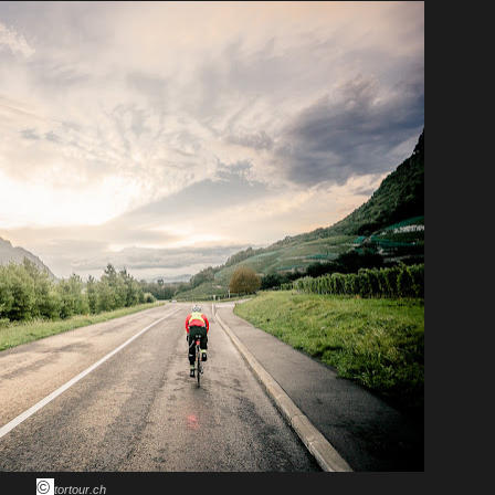
©
tortour.ch