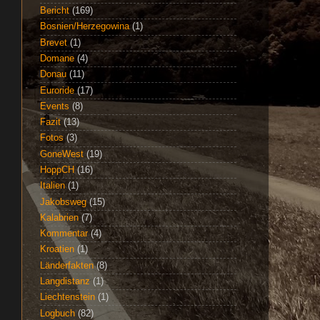
Bericht
(169)
Bosnien/Herzegowina
(1)
Brevet
(1)
Domane
(4)
Donau
(11)
Euroride
(17)
Events
(8)
Fazit
(13)
Fotos
(3)
GoneWest
(19)
HoppCH
(16)
Italien
(1)
Jakobsweg
(15)
Kalabrien
(7)
Kommentar
(4)
Kroatien
(1)
Länderfakten
(8)
Langdistanz
(1)
Liechtenstein
(1)
Logbuch
(82)