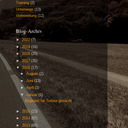
Training
(2)
Unterwegs
(13)
Vorbereitung
(12)
Blog-Archiv
►
2022
(7)
►
2019
(16)
►
2018
(20)
►
2017
(35)
▼
2016
(17)
►
August
(2)
►
Juni
(13)
►
April
(1)
▼
Januar
(1)
Begleiter für Tortour gesucht
►
2015
(23)
►
2014
(67)
►
2013
(65)