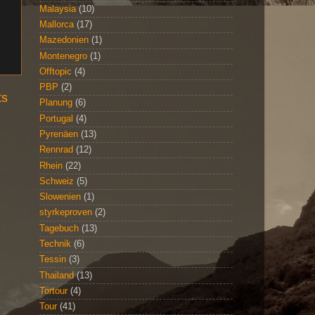
Malaysia
(10)
Mallorca
(17)
Mazedonien
(1)
Montenegro
(1)
Offtopic
(4)
PBP
(2)
ts
Planung
(6)
Portugal
(4)
Pyrenäen
(13)
Rennrad
(12)
Rhein
(22)
Schweiz
(5)
Slowenien
(1)
styrkeproven
(2)
Tagebuch
(13)
Technik
(6)
Tessin
(3)
Thailand
(13)
Tortour
(4)
Tour
(41)