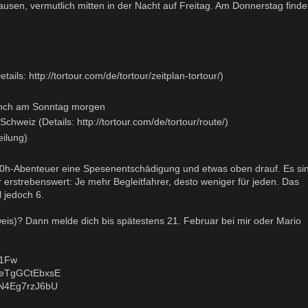
ausen, vermutlich mitten in der Nacht auf Freitag. Am Donnerstag finde
ails: http://tortour.com/de/tortour/zeitplan-tortour/)
unch am Sonntag morgen
weiz (Details: http://tortour.com/de/tortour/route/)
eilung)
0h-Abenteuer eine Spesenentschädigung und etwas oben drauf. Es si
 erstrebenswert: Je mehr Begleitfahrer, desto weniger für jeden. Das
 jedoch 6.
eis)? Dann melde dich bis spätestens 21. Februar bei mir oder Mario
b1Fw
v=eTgGCtEbxsE
=N4Eg7rzJ6bU