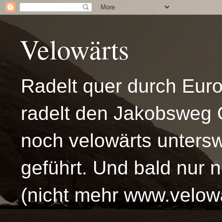
Velowärts
Radelt quer durch Eur
radelt den Jakobsweg 
noch velowärts untersw
geführt. Und bald nur 
(nicht mehr www.velowä