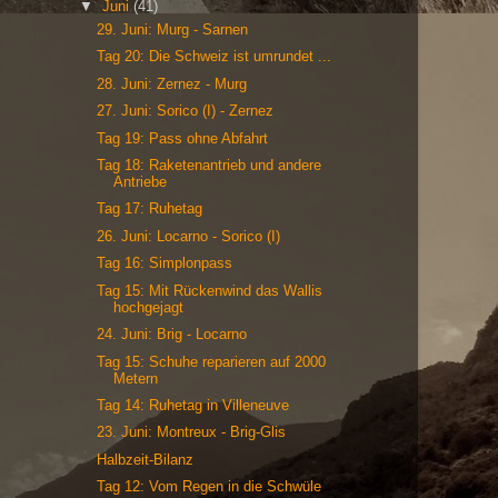
▼
Juni
(41)
29. Juni: Murg - Sarnen
Tag 20: Die Schweiz ist umrundet ...
28. Juni: Zernez - Murg
27. Juni: Sorico (I) - Zernez
Tag 19: Pass ohne Abfahrt
Tag 18: Raketenantrieb und andere
Antriebe
Tag 17: Ruhetag
26. Juni: Locarno - Sorico (I)
Tag 16: Simplonpass
Tag 15: Mit Rückenwind das Wallis
hochgejagt
24. Juni: Brig - Locarno
Tag 15: Schuhe reparieren auf 2000
Metern
Tag 14: Ruhetag in Villeneuve
23. Juni: Montreux - Brig-Glis
Halbzeit-Bilanz
Tag 12: Vom Regen in die Schwüle