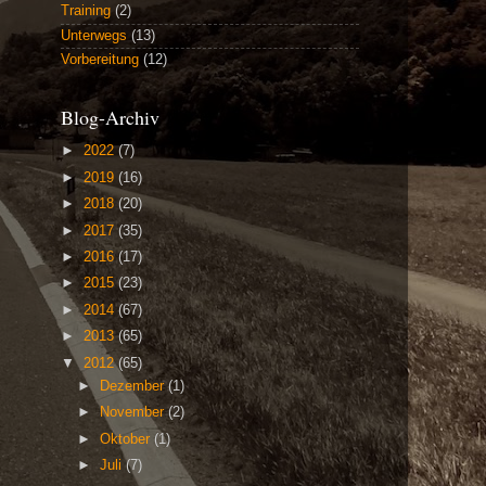
Training
(2)
Unterwegs
(13)
Vorbereitung
(12)
Blog-Archiv
►
2022
(7)
►
2019
(16)
►
2018
(20)
►
2017
(35)
►
2016
(17)
►
2015
(23)
►
2014
(67)
►
2013
(65)
▼
2012
(65)
►
Dezember
(1)
►
November
(2)
►
Oktober
(1)
►
Juli
(7)