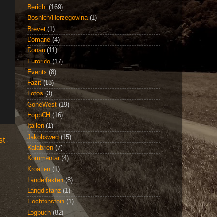
Bericht
(169)
Bosnien/Herzegowina
(1)
Brevet
(1)
Domane
(4)
Donau
(11)
Euroride
(17)
Events
(8)
Fazit
(13)
Fotos
(3)
GoneWest
(19)
HoppCH
(16)
Italien
(1)
Jakobsweg
(15)
st
Kalabrien
(7)
Kommentar
(4)
Kroatien
(1)
Länderfakten
(8)
Langdistanz
(1)
Liechtenstein
(1)
Logbuch
(82)