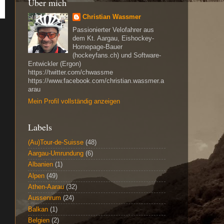
Über mich
Christian Wassmer
Passionierter Velofahrer aus
dem Kt. Aargau, Eishockey-
Homepage-Bauer
(hockeyfans.ch) und Software-
Entwickler (Ergon)
https://twitter.com/chwassme
https://www.facebook.com/christian.wassmer.a
arau
Mein Profil vollständig anzeigen
Labels
(Au)Tour-de-Suisse
(48)
Aargau-Umrundung
(6)
Albanien
(1)
Alpen
(49)
Athen-Aarau
(32)
Aussenrum
(24)
Balkan
(1)
Belgien
(2)