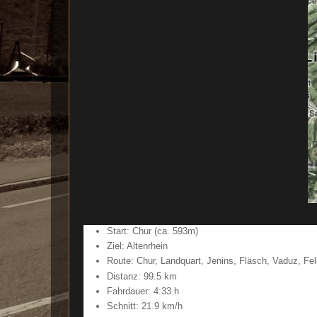
Start: Chur (ca. 593m)
Ziel: Altenrhein
Route: Chur, Landquart, Jenins, Fläsch, Vaduz, Fel
Distanz: 99.5 km
Fahrdauer: 4:33 h
Schnitt: 21.9 km/h