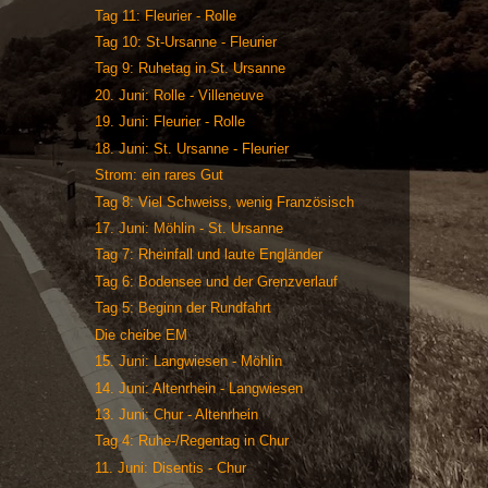
Tag 11: Fleurier - Rolle
Tag 10: St-Ursanne - Fleurier
Tag 9: Ruhetag in St. Ursanne
20. Juni: Rolle - Villeneuve
19. Juni: Fleurier - Rolle
18. Juni: St. Ursanne - Fleurier
Strom: ein rares Gut
Tag 8: Viel Schweiss, wenig Französisch
17. Juni: Möhlin - St. Ursanne
Tag 7: Rheinfall und laute Engländer
Tag 6: Bodensee und der Grenzverlauf
Tag 5: Beginn der Rundfahrt
Die cheibe EM
15. Juni: Langwiesen - Möhlin
14. Juni: Altenrhein - Langwiesen
13. Juni: Chur - Altenrhein
Tag 4: Ruhe-/Regentag in Chur
11. Juni: Disentis - Chur