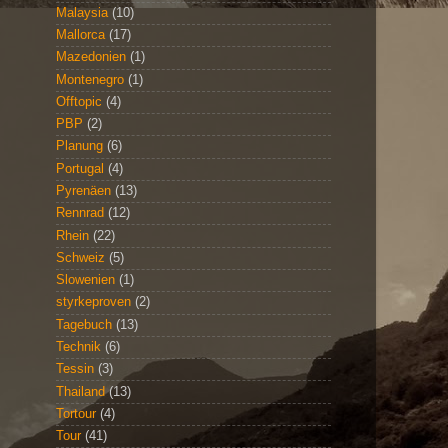
Malaysia
(10)
Mallorca
(17)
Mazedonien
(1)
Montenegro
(1)
Offtopic
(4)
PBP
(2)
Planung
(6)
Portugal
(4)
Pyrenäen
(13)
Rennrad
(12)
Rhein
(22)
Schweiz
(5)
Slowenien
(1)
styrkeproven
(2)
Tagebuch
(13)
Technik
(6)
Tessin
(3)
Thailand
(13)
Tortour
(4)
Tour
(41)