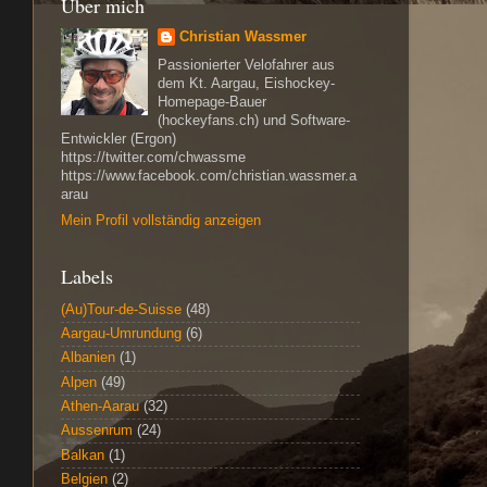
Über mich
Christian Wassmer
Passionierter Velofahrer aus
dem Kt. Aargau, Eishockey-
Homepage-Bauer
(hockeyfans.ch) und Software-
Entwickler (Ergon)
https://twitter.com/chwassme
https://www.facebook.com/christian.wassmer.a
arau
Mein Profil vollständig anzeigen
Labels
(Au)Tour-de-Suisse
(48)
Aargau-Umrundung
(6)
Albanien
(1)
Alpen
(49)
Athen-Aarau
(32)
Aussenrum
(24)
Balkan
(1)
Belgien
(2)