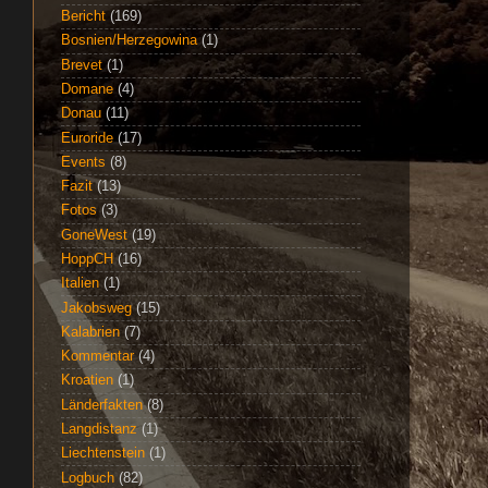
Bericht
(169)
Bosnien/Herzegowina
(1)
Brevet
(1)
Domane
(4)
Donau
(11)
Euroride
(17)
Events
(8)
Fazit
(13)
Fotos
(3)
GoneWest
(19)
HoppCH
(16)
Italien
(1)
Jakobsweg
(15)
Kalabrien
(7)
Kommentar
(4)
Kroatien
(1)
Länderfakten
(8)
Langdistanz
(1)
Liechtenstein
(1)
Logbuch
(82)