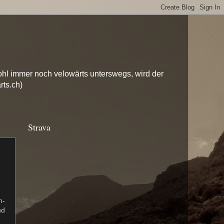
hl immer noch velowärts unterswegs, wird der
rts.ch)
Strava
h-
nd