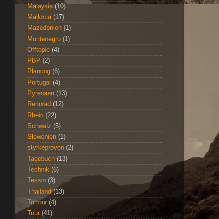
Malaysia
(10)
Mallorca
(17)
Mazedonien
(1)
Montenegro
(1)
Offtopic
(4)
PBP
(2)
Planung
(6)
Portugal
(4)
Pyrenäen
(13)
Rennrad
(12)
Rhein
(22)
Schweiz
(5)
Slowenien
(1)
styrkeproven
(2)
Tagebuch
(13)
Technik
(6)
Tessin
(3)
Thailand
(13)
Tortour
(4)
Tour
(41)