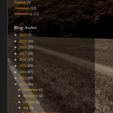
Training
(2)
Unterwegs
(13)
Vorbereitung
(12)
Blog-Archiv
►
2022
(7)
►
2019
(16)
►
2018
(20)
►
2017
(35)
►
2016
(17)
►
2015
(23)
►
2014
(67)
►
2013
(65)
▼
2012
(65)
►
Dezember
(1)
►
November
(2)
►
Oktober
(1)
▼
Juli
(7)