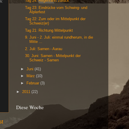
Tag 24: Regenfahrt zurück
n:
Tag 23: Eindrücke vom Schwing- und
Älplerfest
Tag 22: Zum oder im Mittelpunkt der
Schweiz(er)
Tag 21: Richtung Mittelpunkt
9. Juni - 2. Juli: einmal rundherum, in die
Mitte ...
2. Juli: Sarnen - Aarau
30. Juni: Sarnen - Mittelpunkt der
Schweiz - Sarnen
►
Juni
(41)
►
März
(10)
►
Februar
(3)
►
2011
(22)
Diese Woche
st