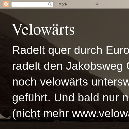
Velowärts
Radelt quer durch Eur
radelt den Jakobsweg 
noch velowärts untersw
geführt. Und bald nur 
(nicht mehr www.velowä