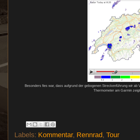
Besonders fies war, dass aufgrund der gebogenen Streckenführung wir ab Vi
Thermometer am Garmin zeigte
Labels:
Kommentar
,
Rennrad
,
Tour