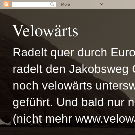
Velowärts
Radelt quer durch Eur
radelt den Jakobsweg 
noch velowärts untersw
geführt. Und bald nur 
(nicht mehr www.velowä