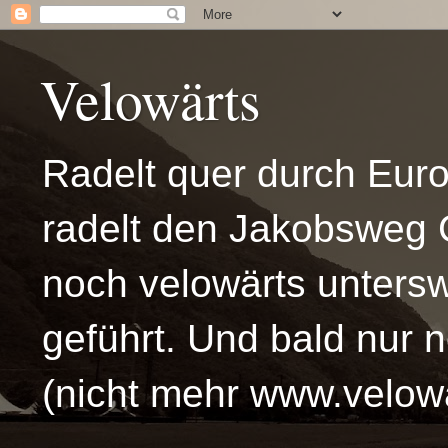
Velowärts
Radelt quer durch Eur
radelt den Jakobsweg 
noch velowärts untersw
geführt. Und bald nur 
(nicht mehr www.velowä