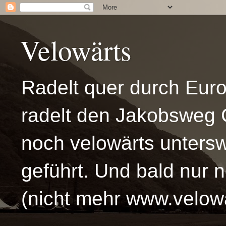
Velowärts
Radelt quer durch Eur
radelt den Jakobsweg 
noch velowärts untersw
geführt. Und bald nur 
(nicht mehr www.velowä