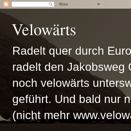
Velowärts
Radelt quer durch Eur
radelt den Jakobsweg 
noch velowärts untersw
geführt. Und bald nur 
(nicht mehr www.velowä