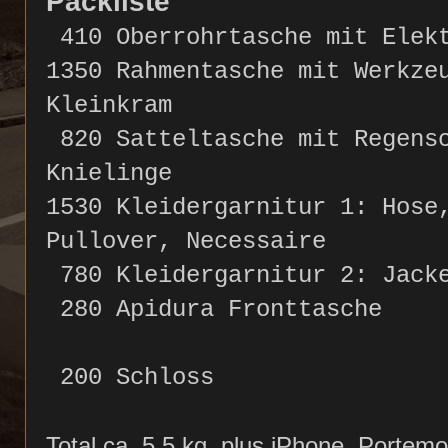
Packliste
410
Oberrohrtasche mit Elek
1350
Rahmentasche mit Werkze
Kleinkram
820
Satteltasche mit Regensc
Knielinge
1530
Kleidergarnitur 1: Hose,
Pullover, Necessaire
780
Kleidergarnitur 2: Jacke
280
Apidura Fronttasche
200
Schloss
Total ca. 5.5 kg, plus iPhone, Portem