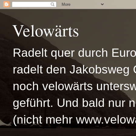
Velowärts
Radelt quer durch Eur
radelt den Jakobsweg 
noch velowärts untersw
geführt. Und bald nur 
(nicht mehr www.velowä