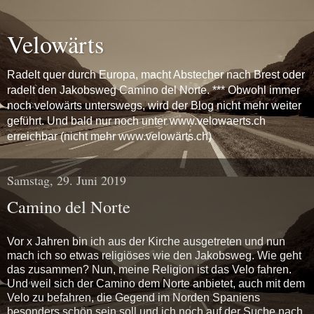
Velowärts
Radelt quer durch Europa, macht Abstecher nach Brest oder
radelt den Jakobsweg Camino del Norte. *** Obwohl immer
noch velowärts unterswegs, wird der Blog nicht mehr weiter
geführt. Und bald nur noch unter www.velowaerts.ch
erreichbar (nicht mehr www.velowärts.ch)
Samstag, 29. Juni 2019
Camino del Norte
Vor x Jahren bin ich aus der Kirche ausgetreten und nun
mach ich so etwas religiöses wie den Jakobsweg. Wie geht
das zusammen? Nun, meine Religion ist das Velo fahren.
Und weil sich der Camino dem Norte anbietet, auch mit dem
Velo zu befahren, die Gegend im Norden Spaniens
besonders schön sein soll und ich noch auf der Suche nach