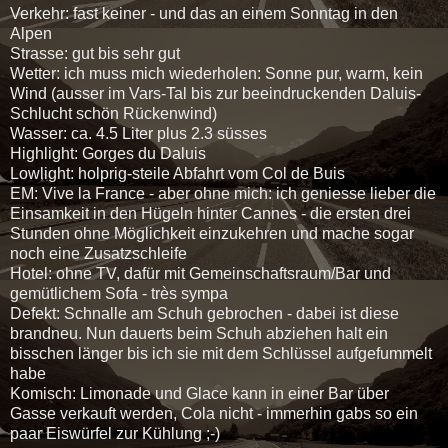
Verkehr: fast keiner - und das an einem Sonntag in den
Alpen
Strasse: gut bis sehr gut
Wetter: ich muss mich wiederholen: Sonne pur, warm, kein
Wind (ausser im Vars-Tal bis zur beeindruckenden Daluis-
Schlucht schön Rückenwind)
Wasser: ca. 4.5 Liter plus 2.3 süsses
Highlight: Gorges du Daluis
Lowlight: holprig-steile Abfahrt vom Col de Buis
EM: Vive la France - aber ohne mich: ich geniesse lieber die
Einsamkeit in den Hügeln hinter Cannes - die ersten drei
Stunden ohne Möglichkeit einzukehren und mache sogar
noch eine Zusatzschleife
Hotel: ohne TV, dafür mit Gemeinschaftsraum/Bar und
gemütlichem Sofa - très sympa
Defekt: Schnalle am Schuh gebrochen - dabei ist diese
brandneu. Nun dauerts beim Schuh abziehen halt ein
bisschen länger bis ich sie mit dem Schlüssel aufgefummelt
habe
Komisch: Limonade und Glace kann in einer Bar über
Gasse verkauft werden, Cola nicht - immerhin gabs so ein
paar Eiswürfel zur Kühlung ;-)