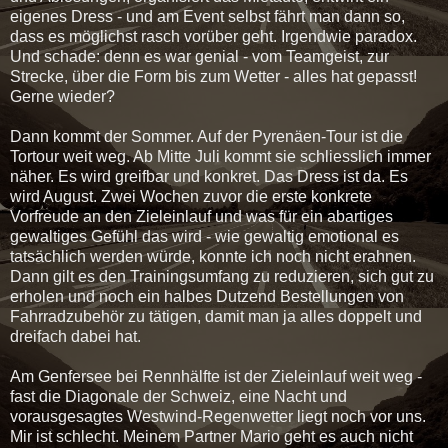
eigenes Dress - und am Event selbst fährt man dann so,
dass es möglichst rasch vorüber geht. Irgendwie paradox.
Und schade: denn es war genial - vom Teamgeist, zur
Strecke, über die Form bis zum Wetter - alles hat gepasst!
Gerne wieder?
Dann kommt der Sommer. Auf der Pyrenäen-Tour ist die
Tortour weit weg. Ab Mitte Juli kommt sie schliesslich immer
näher. Es wird greifbar und konkret. Das Dress ist da. Es
wird August. Zwei Wochen zuvor die erste konkrete
Vorfreude an den Zieleinlauf und was für ein abartiges
gewaltiges Gefühl das wird - wie gewaltig emotional es
tatsächlich werden würde, konnte ich noch nicht erahnen.
Dann gilt es den Trainingsumfang zu reduzieren, sich gut zu
erholen und noch ein halbes Dutzend Bestellungen von
Fahrradzubehör zu tätigen, damit man ja alles doppelt und
dreifach dabei hat.
Am Genfersee bei Rennhälfte ist der Zieleinlauf weit weg -
fast die Diagonale der Schweiz, eine Nacht und
vorausgesagtes Westwind-Regenwetter liegt noch vor uns.
Mir ist schlecht. Meinem Partner Mario geht es auch nicht