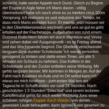
schlecht, hatte weder Appetit noch Durst. Gleich zu Beginn
der Etappe in Aigle fahre ich Mario davon - völlig
übermotiviert habe ich rasch ohne es zu merken circa 100m
Vorsprung. Ich realisiere es und reduziere das Tempo, so
dass mich Mario einholen kann. Er meinte, jetzt müssen wir
in den Überlebensmodus wechseln und uns so gut es geht
erholen auf der Flachetappe. Aufgehalten von rund einem
Dutzend Rotlichtern fahren wir durch Montreux und Vevey
und sehen dabei viel Ausgangsvolk - es ist Freitag abend
und das Wochenende beginnt. Die Übelkeit verschwindet
langsam dank dunkler Schokolade. Ich werde ermuntert,
genügend zu trinken und stelle einen Timer, um alle 5
Minuten ein Schluck zu nehmen. Das Koffein in der
Schokolade und der Zucker entfalten seine Wirkung. Mir
gehts langsam besser. Wir kommen in Morges an. Auf der
Fahrt nach Baulmes im Auto und im Ort selbst kann ich
etwas vor mich hindösen - zum ersten Mal seit der
Tagwache in Schaffhausen vor rund 24 Stunden. Nach
geschätzten 1.5 Stunden "Döschlaf" und einem leckeren
Kartoffelsalat gehts für mich weiter Richtung Jura: einer
schönen, ruhigen
Etappe durch Wälder
, von denen
gewissen Leute behaupten, darin (grüne) Feen gesehen zu