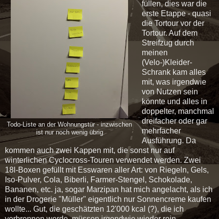
füllen, dies war die
erste Etappe - quasi
die Tortour vor der
Tortour. Auf dem
Streifzug durch
meinen
(Velo-)Kleider-
Schrank kam alles
mit, was irgendwie
von Nutzen sein
könnte und alles in
doppelter, manchmal
dreifacher oder gar
Todo-Liste an der Wohnungstür - inzwischen
mehrfacher
ist nur noch wenig übrig
Ausführung. Da
kommen auch zwei Kappen mit, die sonst nur auf
winterlichen Cyclocross-Touren verwendet werden. Zwei
18l-Boxen gefüllt mit Esswaren aller Art: von Riegeln, Gels,
Iso-Pulver, Cola, Biberli, Farmer-Stengel, Schokolade,
Bananen, etc. ja, sogar Marzipan hat mich angelacht, als ich
in der Drogerie "Müller" eigentlich nur Sonnencreme kaufen
wollte... Gut, die geschätzten 12'000 kcal (?), die ich
verbrennen werde, müssen irgendwie wieder rein.