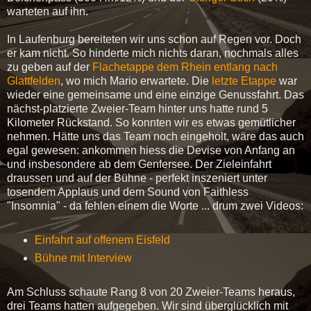
warteten auf ihn.
In Laufenburg bereiteten wir uns schon auf Regen vor. Doch
er kam nicht. So hinderte mich nichts daran, nochmals alles
zu geben auf der
Flachetappe dem Rhein entlang nach
Glattfelden
, wo mich Mario erwartete. Die
letzte Etappe
war
wieder eine gemeinsame und eine einzige Genussfahrt. Das
nächst-platzierte Zweier-Team hinter uns hatte rund 5
Kilometer Rückstand. So konnten wir es etwas gemütlicher
nehmen. Hätte uns das Team noch eingeholt, wäre das auch
egal gewesen: ankommen hiess die Devise von Anfang an
und insbesondere ab dem Genfersee. Der Zieleinfahrt
draussen und auf der Bühne - perfekt inszeniert unter
tosendem Applaus und dem Sound von Faithless
"Insomnia" - da fehlen einem die Worte ... drum zwei Videos:
Einfahrt auf offenem Eisfeld
Bühne mit Interview
Am Schluss schaute Rang 8 von 20 Zweier-Teams heraus,
drei Teams hatten aufgegeben. Wir sind überglücklich mit