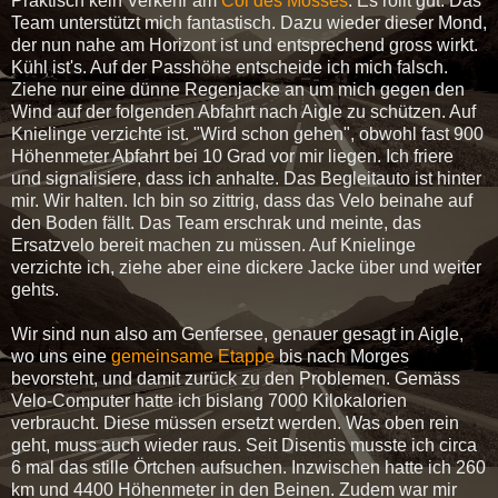
Praktisch kein Verkehr am
Col des Mosses
. Es rollt gut. Das
Team unterstützt mich fantastisch. Dazu wieder dieser Mond,
der nun nahe am Horizont ist und entsprechend gross wirkt.
Kühl ist's. Auf der Passhöhe entscheide ich mich falsch.
Ziehe nur eine dünne Regenjacke an um mich gegen den
Wind auf der folgenden Abfahrt nach Aigle zu schützen. Auf
Knielinge verzichte ist. "Wird schon gehen", obwohl fast 900
Höhenmeter Abfahrt bei 10 Grad vor mir liegen. Ich friere
und signalisiere, dass ich anhalte. Das Begleitauto ist hinter
mir. Wir halten. Ich bin so zittrig, dass das Velo beinahe auf
den Boden fällt. Das Team erschrak und meinte, das
Ersatzvelo bereit machen zu müssen. Auf Knielinge
verzichte ich, ziehe aber eine dickere Jacke über und weiter
gehts.
Wir sind nun also am Genfersee, genauer gesagt in Aigle,
wo uns eine
gemeinsame Etappe
bis nach Morges
bevorsteht, und damit zurück zu den Problemen. Gemäss
Velo-Computer hatte ich bislang 7000 Kilokalorien
verbraucht. Diese müssen ersetzt werden. Was oben rein
geht, muss auch wieder raus. Seit Disentis musste ich circa
6 mal das stille Örtchen aufsuchen. Inzwischen hatte ich 260
km und 4400 Höhenmeter in den Beinen. Zudem war mir