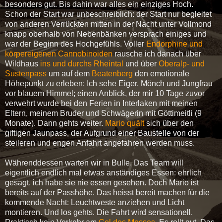
besonders gut. Bis dahin war alles ein einziges Hoch.
Schon der Start war unbeschreiblich: der Start nur begleitet
von anderen Verrückten mitten in der Nacht unter Vollmond
knapp oberhalb von Nebenbänken versprach einiges und
war der Beginn des Hochgefühls. Voller
Endorphine und
körpereigenen Cannobinoiden
rausche ich danach über
Wildhaus
ins und durchs Rheintal
und über
Oberalp- und
Sustenpass
um auf dem
Beatenberg
den emotionale
Höhepunkt zu erleben: Ich sehe Eiger, Mönch und Jungfrau
vor blauem Himmel; einen Anblick, der mir 10 Tage zuvor
verwehrt wurde bei den Ferien in Interlaken mit meinen
Eltern, meinem Bruder und Schwägerin mit Göttimeitli (9
Monate). Dann gehts weiter.
Mario quält
sich über den
giftigen Jaunpass, der Aufgrund einer Baustelle von der
steileren und engen Anfahrt angefahren werden muss.
Währenddessen warten wir in Bulle. Das Team will
eigentlich endlich mal etwas anständiges Essen: ehrlich
gesagt, ich habe sie nie essen gesehen. Doch Mario ist
bereits auf der Passhöhe. Das heisst bereit machen für die
kommende Nacht: Leuchtweste anziehen und Licht
montieren. Und los gehts. Die Fahrt wird sensationell.