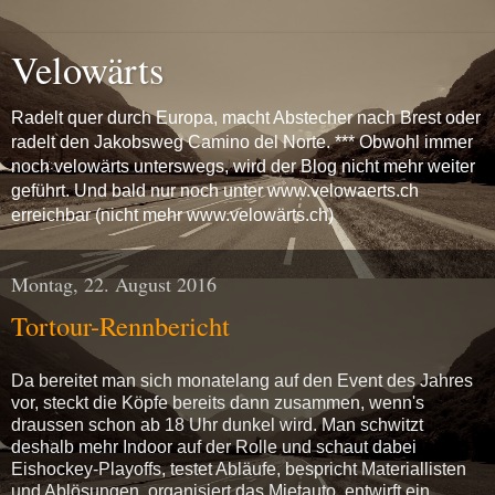
Velowärts
Radelt quer durch Europa, macht Abstecher nach Brest oder
radelt den Jakobsweg Camino del Norte. *** Obwohl immer
noch velowärts unterswegs, wird der Blog nicht mehr weiter
geführt. Und bald nur noch unter www.velowaerts.ch
erreichbar (nicht mehr www.velowärts.ch)
Montag, 22. August 2016
Tortour-Rennbericht
Da bereitet man sich monatelang auf den Event des Jahres
vor, steckt die Köpfe bereits dann zusammen, wenn's
draussen schon ab 18 Uhr dunkel wird. Man schwitzt
deshalb mehr Indoor auf der Rolle und schaut dabei
Eishockey-Playoffs, testet Abläufe, bespricht Materiallisten
und Ablösungen, organisiert das Mietauto, entwirft ein