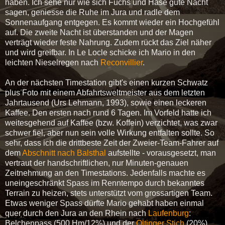
haben. Ich sehe nur wie sich Fuchs und Hase gute Nacht
sagen, geniesse die Ruhe im Jura und radle dem
Sonnenaufgang entgegen. Es kommt wieder ein Hochgefühl
auf. Die zweite Nacht ist überstanden und der Magen
verträgt wieder feste Nahrung. Zudem rückt das Ziel näher
und wird greifbar. In Le Locle schicke ich Mario in den
leichten Nieselregen nach
Reconvillier
.
An der nächsten Timestation gibt's einen kurzen Schwatz
plus Foto mit einem Abfahrtsweltmeister aus dem letzten
Jahrtausend (Urs Lehmann, 1993), sowie einen leckeren
Kaffee. Den ersten nach rund 6 Tagen. Im Vorfeld hatte ich
weitesgehend auf Kaffee (bzw. Koffein) verzichtet, was zwar
schwer fiel, aber nun sein volle Wirkung entfalten sollte. So
sehr, dass ich die drittbeste Zeit der Zweier-Team-Fahrer auf
dem
Abschnitt nach Balsthal
aufstellte - vorausgesetzt, man
vertraut der handschriftlichen, nur Minuten-genauen
Zeitnehmung an den Timestations. Jedenfalls machte es
uneingeschränkt Spass im Renntempo durch bekanntes
Terrain zu heizen, stets unterstützt vom grossartigen Team.
Etwas weniger Spass dürfte Mario gehabt haben einmal
quer durch den Jura an den Rhein nach
Laufenburg
:
Belchenpass (500 Hm/12%) und der
Oltinger Stich
(20%)