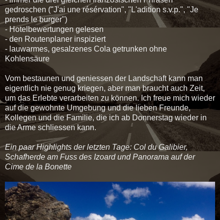
gedroschen ("J'ai une résérvation", "L'adition s.v.p.", "Je
prends le burger")
- Hotelbewertungen gelesen
- den Routenplaner inspiziert
- lauwarmes, gesalzenes Cola getrunken ohne
Kohlensäure
Vom bestaunen und geniessen der Landschaft kann man
eigentlich nie genug kriegen, aber man braucht auch Zeit,
um das Erlebte verarbeiten zu können. Ich
freue mich wieder
auf die gewohnte Umgebung und die lieben Freunde,
Kollegen und die Familie, die ich ab Donnerstag wieder in
die Arme schliessen kann.
Ein paar Highlights der letzten Tage: Col du Galibier,
Schafherde am Fuss des Izoard und Panorama auf der
Cime de la Bonette