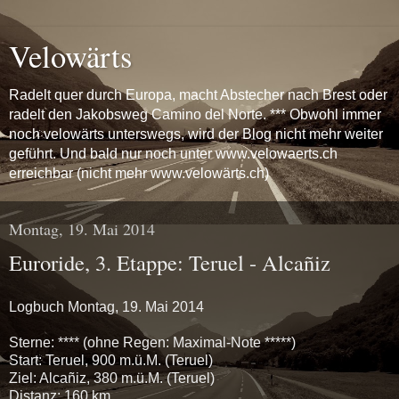
Velowärts
Radelt quer durch Europa, macht Abstecher nach Brest oder
radelt den Jakobsweg Camino del Norte. *** Obwohl immer
noch velowärts unterswegs, wird der Blog nicht mehr weiter
geführt. Und bald nur noch unter www.velowaerts.ch
erreichbar (nicht mehr www.velowärts.ch)
Montag, 19. Mai 2014
Euroride, 3. Etappe: Teruel - Alcañiz
Logbuch Montag, 19. Mai 2014
Sterne: **** (ohne Regen: Maximal-Note *****)
Start: Teruel, 900 m.ü.M. (Teruel)
Ziel: Alcañiz, 380 m.ü.M. (Teruel)
Distanz: 160 km