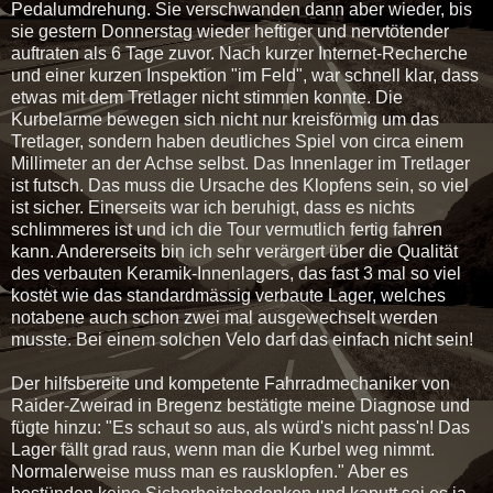
Pedalumdrehung. Sie verschwanden dann aber wieder, bis
sie gestern Donnerstag wieder heftiger und nervtötender
auftraten als 6 Tage zuvor. Nach kurzer Internet-Recherche
und einer kurzen Inspektion "im Feld", war schnell klar, dass
etwas mit dem Tretlager nicht stimmen konnte. Die
Kurbelarme bewegen sich nicht nur kreisförmig um das
Tretlager, sondern haben deutliches Spiel von circa einem
Millimeter an der Achse selbst. Das Innenlager im Tretlager
ist futsch. Das muss die Ursache des Klopfens sein, so viel
ist sicher. Einerseits war ich beruhigt, dass es nichts
schlimmeres ist und ich die Tour vermutlich fertig fahren
kann. Andererseits bin ich sehr verärgert über die Qualität
des verbauten Keramik-Innenlagers, das fast 3 mal so viel
kostet wie das standardmässig verbaute Lager, welches
notabene auch schon zwei mal ausgewechselt werden
musste. Bei einem solchen Velo darf das einfach nicht sein!
Der hilfsbereite und kompetente Fahrradmechaniker von
Raider-Zweirad in Bregenz bestätigte meine Diagnose und
fügte hinzu: "Es schaut so aus, als würd's nicht pass'n! Das
Lager fällt grad raus, wenn man die Kurbel weg nimmt.
Normalerweise muss man es rausklopfen." Aber es