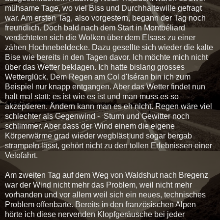
mühsame Tage, wo viel Biss und Durchhaltewille gefragt
war. Am ersten Tag, also vorgestern, begann der Tag noch
freundlich. Doch bald nach dem Start in Montbéliard
verdichteten sich die Wolken über dem Elsass zu einer
zähen Hochnebeldecke. Dazu gesellte sich wieder die kalte
Bise wie bereits in den Tagen davor. Ich möchte mich nicht
über das Wetter beklagen. Ich hatte bislang grosses
Wetterglück. Dem Regen am Col d'Iséran bin ich zum
Beispiel nur knapp entgangen. Aber das Wetter findet nun
halt mal statt: es ist wie es ist und man muss es so
akzeptieren. Ändern kann man es eh nicht. Regen wäre viel
schlechter als Gegenwind - Sturm und Gewitter noch
schlimmer. Aber dass der Wind einem die eigene
Körperwärme grad wieder wegbläst und sogar bergab
strampeln lässt, gehört nicht zu den tollen Erlebnissen einer
Velofahrt.
Am zweiten Tag auf dem Weg von Waldshut nach Bregenz
war der Wind nicht mehr das Problem, weil nicht mehr
vorhanden und vor allem weil sich ein neues, technisches
Problem offenbarte. Bereits in den französischen Alpen
hörte ich diese nervenden Klopfgeräusche bei jeder