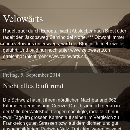
Velowärts
Radelt quer durch Europa, macht Abstecher nach Brest oder
radelt den Jakobsweg Camino del Norte. *** Obwohl immer
noch velowärts unterswegs, wird der Blog nicht mehr weiter
geführt. Und bald nur noch unter www.velowaerts.ch
erreichbar (nicht mehr www.velowärts.ch)
Freitag, 5. September 2014
Nicht alles läuft rund
Die Schweiz hat mit ihrem nördlichen Nachbarland 362
Kilometer gemeinsame Grenze. Da ich ziemlich genau in
der Mitte bei Waldshut-Tiengen nächtigte, radelte ich nur
zwei Tage im grossen Kanton auf seinen im Vergleich zu
Frankreich guten Strassen bzw. auf dem dichten und gut
ausgeschildertem Radweg-Netz. Trotzdem waren es zwei