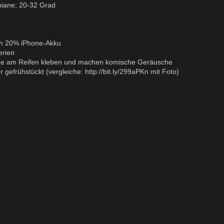
imiane; 20-32 Grad
och 20% iPhone-Akku
erien
Hitze am Reifen kleben und machen komische Geräusche
 gefrühstückt (vergleiche:
http://bit.ly/299aPKn mit Foto)