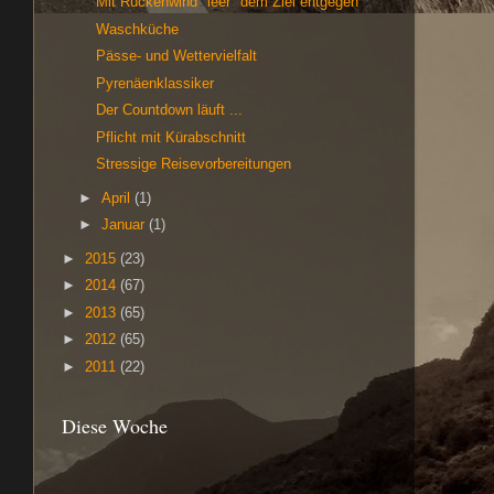
Mit Rückenwind "leer" dem Ziel entgegen
Waschküche
Pässe- und Wettervielfalt
Pyrenäenklassiker
Der Countdown läuft ...
Pflicht mit Kürabschnitt
Stressige Reisevorbereitungen
►
April
(1)
►
Januar
(1)
►
2015
(23)
►
2014
(67)
►
2013
(65)
►
2012
(65)
►
2011
(22)
Diese Woche