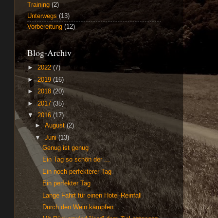
Training
(2)
Unterwegs
(13)
Vorbereitung
(12)
Blog-Archiv
►
2022
(7)
►
2019
(16)
►
2018
(20)
►
2017
(35)
▼
2016
(17)
►
August
(2)
▼
Juni
(13)
Genug ist genug
Ein Tag so schön der ...
Ein noch perfekterer Tag
Ein perfekter Tag
Lange Fahrt für einen Hotel-Reinfall
Durch den Wein kämpfen