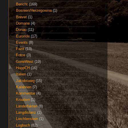
Bericht
(169)
Bosnien/Herzegowina
(1)
Brevet
(1)
Domane
(4)
Donau
(11)
Euroride
(17)
Events
(8)
Fazit
(13)
Fotos
(3)
GoneWest
(19)
HoppCH
(16)
Italien
(1)
Jakobsweg
(15)
Kalabrien
(7)
Kommentar
(4)
Kroatien
(1)
Länderfakten
(8)
Langdistanz
(1)
Liechtenstein
(1)
Logbuch
(82)