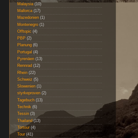
Malaysia
(10)
Mallorca
(17)
Mazedonien
(1)
Montenegro
(1)
Offtopic
(4)
PBP
(2)
Planung
(6)
Portugal
(4)
Pyrenäen
(13)
Rennrad
(12)
Rhein
(22)
Schweiz
(5)
Slowenien
(1)
styrkeproven
(2)
Tagebuch
(13)
Technik
(6)
Tessin
(3)
Thailand
(13)
Tortour
(4)
Tour
(41)