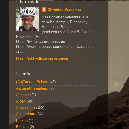
Über mich
Christian Wassmer
Passionierter Velofahrer aus
dem Kt. Aargau, Eishockey-
Homepage-Bauer
(hockeyfans.ch) und Software-
Entwickler (Ergon)
https://twitter.com/chwassme
https://www.facebook.com/christian.wassmer.a
arau
Mein Profil vollständig anzeigen
Labels
(Au)Tour-de-Suisse
(48)
Aargau-Umrundung
(6)
Albanien
(1)
Alpen
(49)
Athen-Aarau
(32)
Aussenrum
(24)
Balkan
(1)
Belgien
(2)