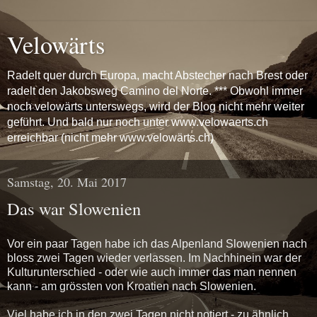
Velowärts
Radelt quer durch Europa, macht Abstecher nach Brest oder
radelt den Jakobsweg Camino del Norte. *** Obwohl immer
noch velowärts unterswegs, wird der Blog nicht mehr weiter
geführt. Und bald nur noch unter www.velowaerts.ch
erreichbar (nicht mehr www.velowärts.ch)
Samstag, 20. Mai 2017
Das war Slowenien
Vor ein paar Tagen habe ich das Alpenland Slowenien nach
bloss zwei Tagen wieder verlassen. Im Nachhinein war der
Kulturunterschied - oder wie auch immer das man nennen
kann - am grössten von Kroatien nach Slowenien.
Viel habe ich in den zwei Tagen nicht notiert - zu ähnlich