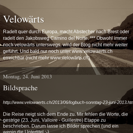
Velowärts
Radelt quer durch Europa, macht Abstecher nach Brest oder
radelt den Jakobsweg Camino del Norte. *** Obwohl immer
noch velowärts unterswegs, wird der Blog nicht mehr weiter
geführt. Und bald nur noch unter www.velowaerts.ch
erreichbar (nicht mehr www.velowärts.ch)
Montag, 24. Juni 2013
Bildsprache
http://www.velowaerts.ch/2013/06/logbuch-sonntag-23-juni-2013.ht
Die Reise neigt sich dem Ende zu. Mir fehlen die Worte, die
gestrige (23. Juni, Valloire - Guillestre) Etappe zu
beschrieben. Darum lasse ich Bilder sprechen (und ein
wenig die Untertitel ;-)