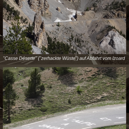
"Casse Déserte" ("zerhackte Wüste") auf Abfahrt vom Izoard