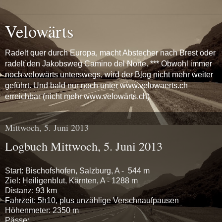
Velowärts
Radelt quer durch Europa, macht Abstecher nach Brest oder
radelt den Jakobsweg Camino del Norte. *** Obwohl immer
noch velowärts unterswegs, wird der Blog nicht mehr weiter
geführt. Und bald nur noch unter www.velowaerts.ch
erreichbar (nicht mehr www.velowärts.ch)
Mittwoch, 5. Juni 2013
Logbuch Mittwoch, 5. Juni 2013
Start: Bischofshofen, Salzburg, A - 544 m
Ziel: Heiligenblut, Kärnten, A - 1288 m
Distanz: 93 km
Fahrzeit: 5h10, plus unzählige Verschnaufpausen
Höhenmeter: 2350 m
Pässe: